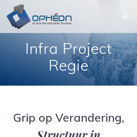
Skip
to
content
Infra Project
Regie
Grip op Verandering,
Structuur in